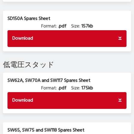
SD150A Spares Sheet
Format:
.pdf
Size:
157kb
Download
低電圧スタッド
SW62A, SW70A and SW117 Spares Sheet
Format:
.pdf
Size:
175kb
Download
SW65, SW75 and SW118 Spares Sheet