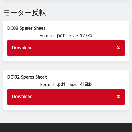
モーター反転
DC88 Spares Sheet
Format:
.pdf
Size:
427kb
Download
DC182 Spares Sheet
Format:
.pdf
Size:
415kb
Download