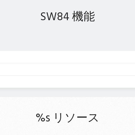
SW84 機能
%s リソース