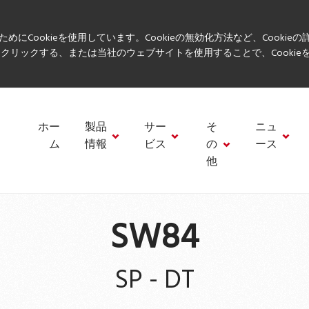
ookieを使用しています。Cookieの無効化方法など、Cookieの詳
「X」をクリックする、または当社のウェブサイトを使用することで、Cooki
ホー
製品
サー
そ
ニュ
ム
情報
ビス
の
ース
他
SW84
SP - DT