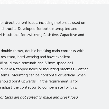
r direct current loads, including motors as used on
trial trucks. Developed for both interrupted and
 is suitable for switching Resistive, Capacitive and
 double throw, double breaking main contacts with
ld resistant, hard wearing and have excellent
8 stud main terminals and 6.3mm spade coil
d via M4 tapped holes or mounting brackets – either
e items. Mounting can be horizontal or vertical, when
should point upwards. If the requirement is for
adjust the contactor to compensate for this.
ontacts are not suited to make and break load.