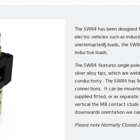
The SW84 has been designed fo
electric vehicles such as indus
uninterrupted§ loads, the SW84
Inductive loads.
The SW84 features single pole
silver alloy tips, which are we
conductivity. The SW84 has M
connections. It can be mounte
supplied fitted, or as separat
vertical the M8 contact studs 
downwards orientation we can 
Please note Normally Closed c