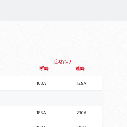
定格(I
)
th
断続
連続
100A
125A
185A
230A