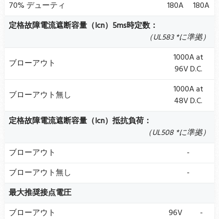
70% デューティ
180A
180A
定格故障電流遮断容量（Icn）5ms時定数：
（UL583 *に準拠）
1000A at
ブローアウト
96V D.C.
1000A at
ブローアウト無し
48V D.C.
定格故障電流遮断容量（Icn）抵抗負荷：
（UL508 *に準拠）
ブローアウト
-
ブローアウト無し
-
最大推奨接点電圧
ブローアウト
96V
-