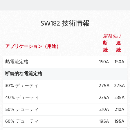
SW182 技術情報
定格(I
)
th
断
連
アプリケーション（用途）
続
続
熱電流定格
150A
150A
断続的な電流定格
30% デューティ
275A
275A
40% デューティ
235A
235A
50% デューティ
210A
210A
60% デューティ
195A
195A