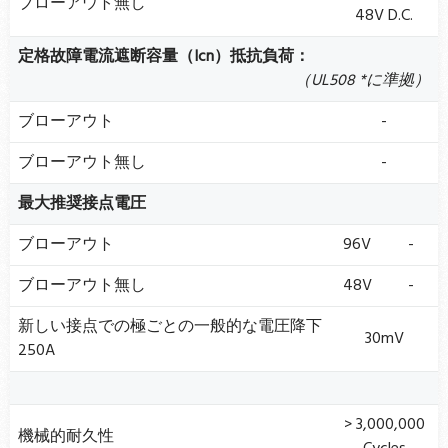
ブローアウト無し
48V D.C.
定格故障電流遮断容量（Icn）抵抗負荷：
（UL508 *に準拠）
ブローアウト
-
ブローアウト無し
-
最大推奨接点電圧
ブローアウト
96V
-
ブローアウト無し
48V
-
新しい接点での極ごとの一般的な電圧降下
30mV
250A
> 3,000,000
機械的耐久性