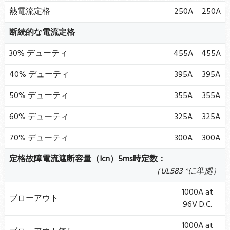
熱電流定格
250A
250A
断続的な電流定格
30% デューティ
455A
455A
40% デューティ
395A
395A
50% デューティ
355A
355A
60% デューティ
325A
325A
70% デューティ
300A
300A
定格故障電流遮断容量（Icn）5ms時定数：
（UL583 *に準拠）
1000A at
ブローアウト
96V D.C.
1000A at