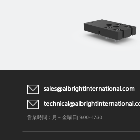
sales@albrightinternational.com
technical@albrightinternational.
営業時間：月～金曜日| 9:00~17:30