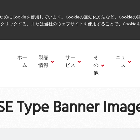
ookieを使用しています。Cookieの無効化方法など、Cookieの詳
「X」をクリックする、または当社のウェブサイトを使用することで、Cooki
ホー
製品
サー
そ
ニュ
ム
情報
ビス
の
ース
他
SE Type Banner Imag